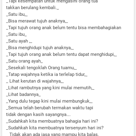
_Tapi kesempatan untuk mengasihi orang tua
takkan berulang kembali._
_Satu ibu,_
_Bisa merawat tujuh anaknya,_
_Tapi tujuh orang anak belum tentu bisa membahagiakan
_Satu ibu_
_Satu ayah ,_
_Bisa menghidupi tujuh anaknya,_
_Tapi tujuh orang anak belum tentu dapat menghidupi,_
_Satu orang ayah_
_Sesekali tengoklah Orang tuamu,_
_Tatap wajahnya ketika ia terlelap tidur,_
_ Lihat kerutan di wajahnya,_
_Lihat rambutnya yang kini mulai memutih,_
_Lihat badannya_
_Yang dulu tegap kini mulai membungkuk,_
_Semua telah berubah termakan waktu tapi
tidak dengan kasih sayangnya….
_Sudahkah kita membuatnya bahagia hari ini?
_Sudahkah kita membuatnya tersenyum hari ini?
_ Tidak akan ada jasa yang mampu kita balas,_