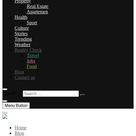
Property
Real Estate
Apartemen
Health
Sport
Culture
Stories
Trending
Weather
Reality Check
Travel
Jobs
Food
Blog
Contact us
Search …
Menu Button
Home
Blog