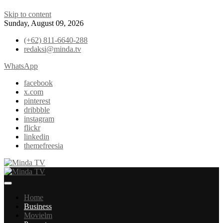
Skip to content
Sunday, August 09, 2026
(+62) 811-6640-288
redaksi@minda.tv
WhatsApp
facebook
x.com
pinterest
dribbble
instagram
flickr
linkedin
themefreesia
News & Edutainment
Minda TV
Home
Business
Movielm