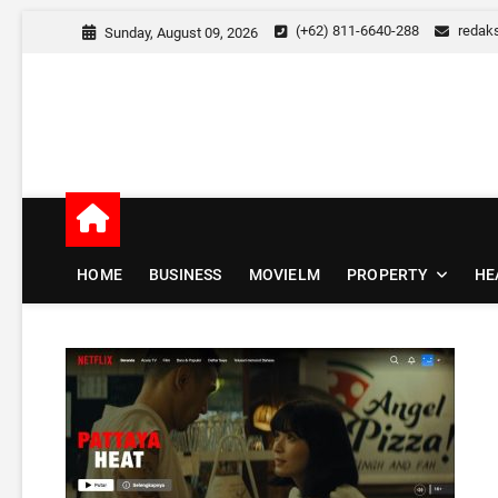
Skip
(+62) 811-6640-288
redak
Sunday, August 09, 2026
to
content
Minda TV
NEWS & EDUTAINMENT
HOME
BUSINESS
MOVIELM
PROPERTY
HE