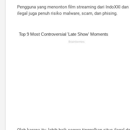
Pengguna yang menonton film streaming dari IndoXXI dan L
ilegal juga penuh risiko malware, scam, dan phising.
Oleh karena itu, lebih baik segera tinggalkan situs ilega