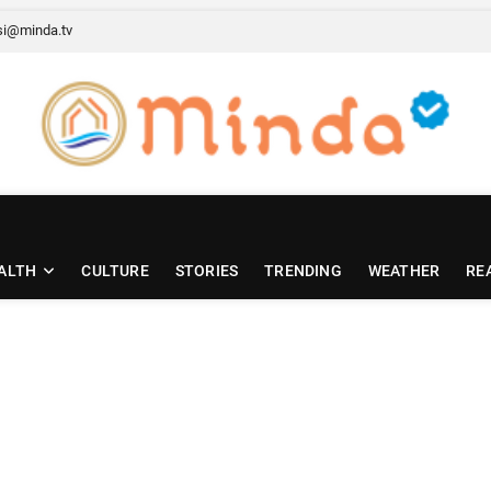
si@minda.tv
ALTH
CULTURE
STORIES
TRENDING
WEATHER
RE