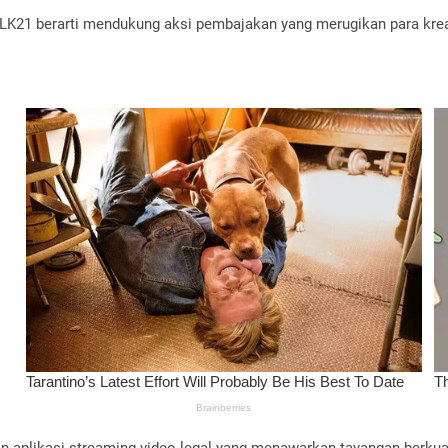
K21 berarti mendukung aksi pembajakan yang merugikan para kreator
l dan aplikasi streaming video legal yang menawarkan tayangan berk