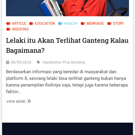
ARTICLE
EDUCATION
HEALTH
MERRIAGE
STORY
WEDDING
Lelaki itu Akan Terlihat Ganteng Kalau
Bagaimana?
06/09/2024
Handsome
Pria Ganteng
Berdasarkan informasi yang beredar di masyarakat dan
platform X, seorang lelaki bisa terlihat ganteng bukan hanya
karena penampilan fisiknya saja, tetapi juga karena beberapa
faktor…
LELAKI
VIEW MORE
ITU
AKAN
TERLIHAT
GANTENG
KALAU
BAGAIMANA?