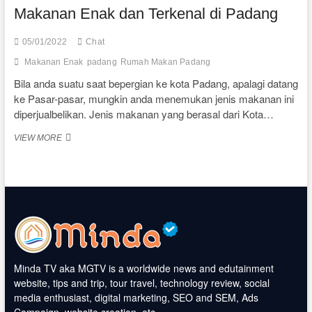
Makanan Enak dan Terkenal di Padang
05/01/2022
Chat
Makanan Enak
padang
Rumah Makan Padang
Bila anda suatu saat bepergian ke kota Padang, apalagi datang
ke Pasar-pasar, mungkin anda menemukan jenis makanan ini
diperjualbelikan. Jenis makanan yang berasal dari Kota…
MAKANAN
VIEW MORE
ENAK
DAN
TERKENAL
DI
PADANG
Minda TV aka MGTV is a worldwide news and edutainment
website, tips and trip, tour travel, technology review, social
media enthusiast, digital marketing, SEO and SEM, Ads