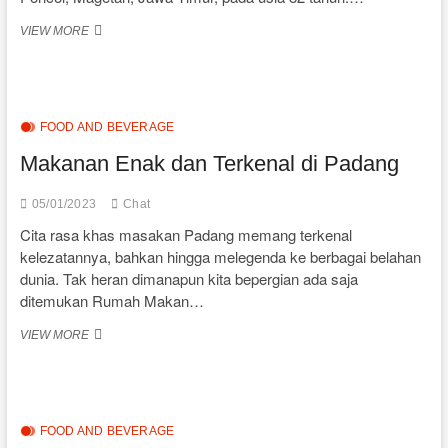
SIAPAKAH
VIEW MORE
MBOK
YEM
MENINGGAL
DI
GUNUNG
FOOD AND BEVERAGE
LAWU
Makanan Enak dan Terkenal di Padang
05/01/2023
Chat
Cita rasa khas masakan Padang memang terkenal
kelezatannya, bahkan hingga melegenda ke berbagai belahan
dunia. Tak heran dimanapun kita bepergian ada saja
ditemukan Rumah Makan…
MAKANAN
VIEW MORE
ENAK
DAN
TERKENAL
DI
PADANG
FOOD AND BEVERAGE