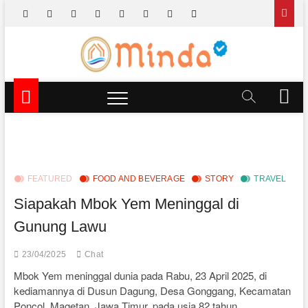
Skip
facebook
x.com
pinterest
dribbble
instagram
flickr
linkedin
themefreesia
to
content
Minda TV
NEWS & EDUTAINMENT
M
e
n
u
B
u
t
FEATURED
FOOD AND BEVERAGE
STORY
TRAVEL
t
Siapakah Mbok Yem Meninggal di
o
Gunung Lawu
n
23/04/2025
Chat
Mbok Yem meninggal dunia pada Rabu, 23 April 2025, di
kediamannya di Dusun Dagung, Desa Gonggang, Kecamatan
Poncol, Magetan, Jawa Timur, pada usia 82 tahun.…