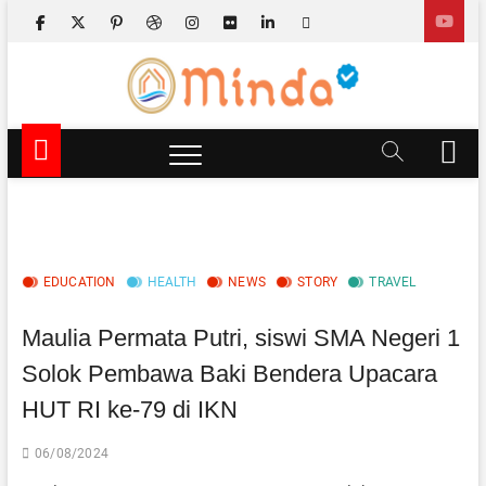
Skip
facebook
x.com
pinterest
dribbble
instagram
flickr
linkedin
themefreesia
to
content
Minda TV
NEWS & EDUTAINMENT
M
e
n
u
B
u
EDUCATION
HEALTH
NEWS
STORY
TRAVEL
t
t
o
Maulia Permata Putri, siswi SMA Negeri 1
n
Solok Pembawa Baki Bendera Upacara
HUT RI ke-79 di IKN
06/08/2024