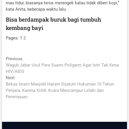
mau tidur, biasanya terus merengek kalau tidak diberi kopi,”
kata Anita, beberapa waktu lalu.
Bisa berdampak buruk bagi tumbuh
kembang bayi
Pages:
1
2
Post
Previous
Previous
post:
Wagub Jabar Usul Para Suami Poligami Agar Istri Tak Kena
navigation
HIV/AIDS
Next
Next
post:
Bekas Imam Masjidil Haram Dijatuhi Hukuman 10 Tahun
Penjara, Karena Kritik Acara Mencampur Lelaki dan
Perempuan