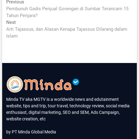
Post
Previous
Previous
post:
Pembunuh Gadis Penjual Gorengan di Sumbar Terancam 15
navigation
Tahun Penjara?
Next
Next
post:
Arti Tajassus, dan Alasan Kenapa Tajassus Dilarang dalam
Islam
Minda TV aka MGTV is a worldwide news and edutainment
website, tips and trip, tour travel, technology review, social media
enthusiast, digital marketing, SEO and SEM, Ads Campaign,
website creation, etc
by PT Minda Global Media