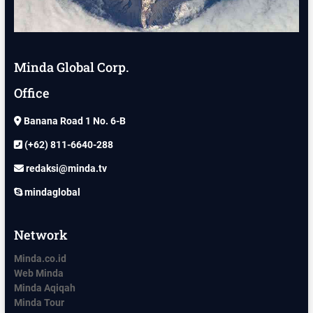
Minda Global Corp.
Office
Banana Road 1 No. 6-B
(+62) 811-6640-288
redaksi@minda.tv
mindaglobal
Network
Minda.co.id
Web Minda
Minda Aqiqah
Minda Tour