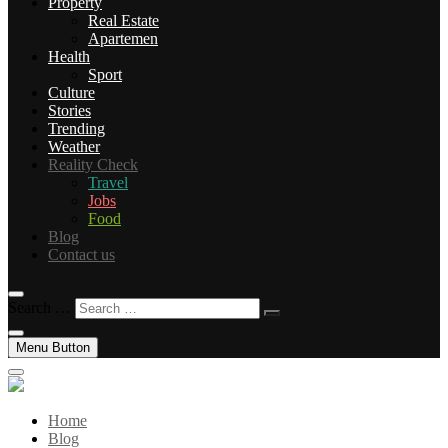
Property
Real Estate
Apartemen
Health
Sport
Culture
Stories
Trending
Weather
Reality Check
Travel
Jobs
Food
Blog
Contact us
Search …
Menu Button
Home
Blog