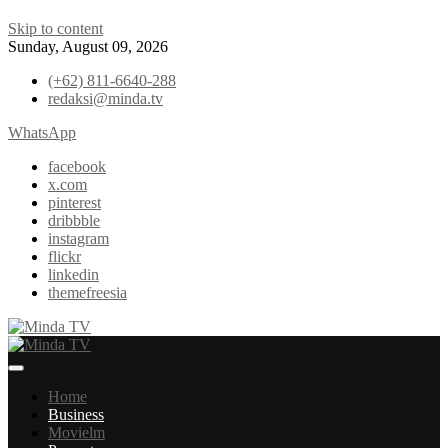
Skip to content
Sunday, August 09, 2026
(+62) 811-6640-288
redaksi@minda.tv
WhatsApp
facebook
x.com
pinterest
dribbble
instagram
flickr
linkedin
themefreesia
News & Edutainment
Minda TV
Home
Business
Movielm